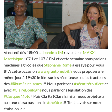
LES ESSAIS
PARECHOC
L'INSTANT AUTO
POINT DE VUE
Vendredi dès 18h00
La bande a JM
revient sur
MAXXI
FÉMINA
Martinique
107.1 et 107.3 FM et cette semaine nous parlons
machines agricoles que
Stéphanie Rome
à essayé pour vous
NEWS DOM
!!! A cette occasion
www.grantomobil.fr
vous proposera le
même jour à 19h30 le film sur les récolteuses et les tracteurs
des
#RhumSaintJames
!!! Nous parlerons
#sécuritéroutière
et
avec
#ClaireBoulogne
nous parlerons législation des
#CasquesMoto
! Puis Cla Ra (Clara Elmira), nous projettera
au cœur de sa passion ; le
#théâtre
!!! Tout savoir sur notre
émission ici :