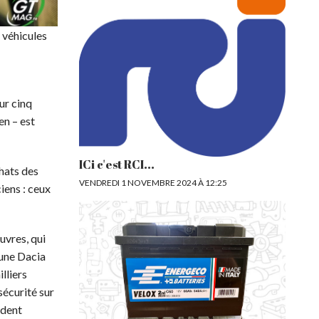
 véhicules
our cinq
en – est
ICi c'est RCI...
hats des
VENDREDI 1 NOVEMBRE 2024 À 12:25
iens : ceux
uvres, qui
 une Dacia
lliers
sécurité sur
ident