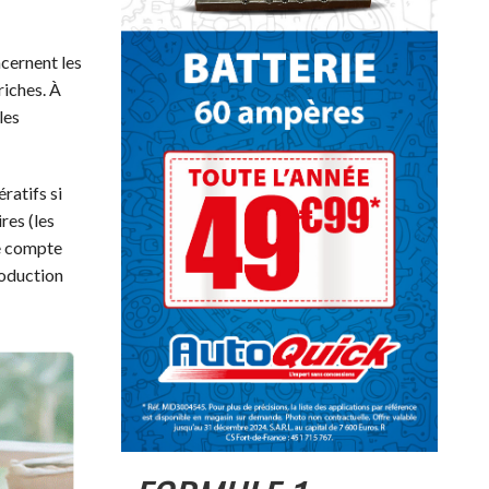
ncernent les
riches. À
les
ratifs si
res (les
le compte
roduction