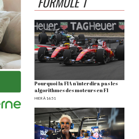
FORMULE 1
Pourquoi la FIA n'interdira pas les
algorithmes des moteurs en F1
HIER À 16:51