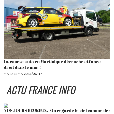
La course auto en Martinique décroche et fonce
droit dans le mur !
MARDI 12 MAI 2026 À 07:17
ACTU FRANCE INFO
es
"On ne profite pas du spectacle de la même
H