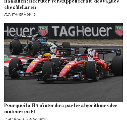
Häkkinen : Recruter Verstappen ferait "des vagues"
chez McLaren
AVANT-HIER À 09:40
Pourquoi la FIA n'interdira pas les algorithmes des
moteurs en F1
JEUDI 6 AOÛT 2026 À 16:51