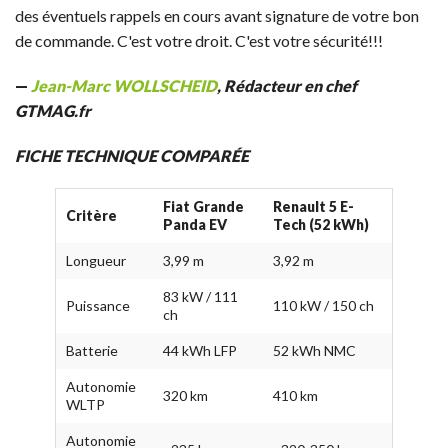
des éventuels rappels en cours avant signature de votre bon
de commande. C'est votre droit. C'est votre sécurité!!!
—
Jean-Marc WOLLSCHEID
, Rédacteur en chef
GTMAG.fr
FICHE TECHNIQUE COMPARÉE
Fiat Grande
Renault 5 E-
Critère
Panda EV
Tech (52 kWh)
Longueur
3,99 m
3,92 m
83 kW / 111
Puissance
110 kW / 150 ch
ch
Batterie
44 kWh LFP
52 kWh NMC
Autonomie
320 km
410 km
WLTP
Autonomie