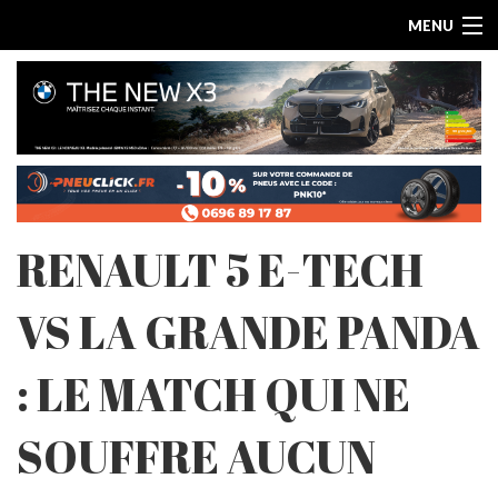
MENU
RENAULT 5 E-TECH
ACCUEIL
VS LA GRANDE PANDA
ESSAIS PAR MARQUE
: LE MATCH QUI NE
LES ARTICLES
SOUFFRE AUCUN
ESSAIS ELECTRIQUES