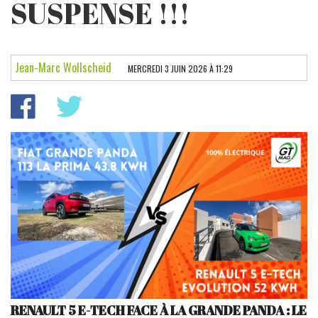
SUSPENSE !!!
LES ESSAIS
PARECHOC
Jean-Marc Wollscheid
MERCREDI 3 JUIN 2026 À 11:29
L'INSTANT AUTO
POINT DE VUE
FÉMINA
NEWS DOM
RENAULT 5 E-TECH FACE À LA GRANDE PANDA : LE