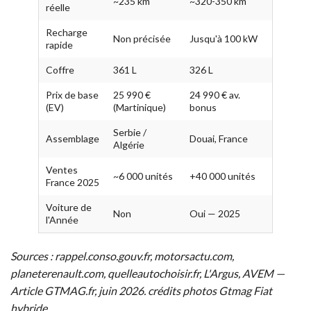
~235 km
~320-350 km
réelle
Recharge
Non précisée
Jusqu'à 100 kW
rapide
Coffre
361 L
326 L
Prix de base
25 990 €
24 990 € av.
(EV)
(Martinique)
bonus
Serbie /
Assemblage
Douai, France
Algérie
Ventes
~6 000 unités
+40 000 unités
France 2025
Voiture de
Non
Oui — 2025
l'Année
Sources : rappel.conso.gouv.fr, motorsactu.com,
planeterenault.com, quelleautochoisir.fr, L'Argus, AVEM —
Article GTMAG.fr, juin 2026. crédits photos Gtmag Fiat
hybride.